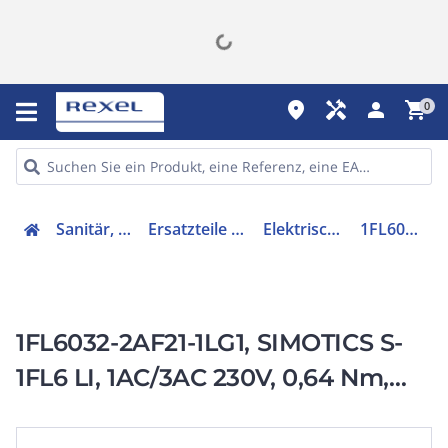
place
handyman
person
shopping_cart
0
Sanitär, Heizung, Klima
Ersatzteile für Ausstattungen
Elektrischer Servomotor
1FL60322AF211LG1
1FL6032-2AF21-1LG1, SIMOTICS S-
1FL6 LI, 1AC/3AC 230V, 0,64 Nm,
3000 1/min