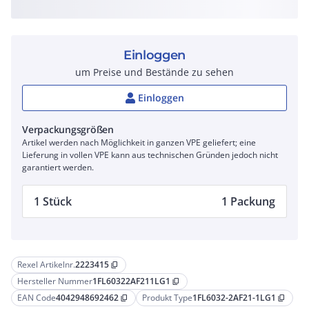
Einloggen
um Preise und Bestände zu sehen
Einloggen
Verpackungsgrößen
Artikel werden nach Möglichkeit in ganzen VPE geliefert; eine
Lieferung in vollen VPE kann aus technischen Gründen jedoch nicht
garantiert werden.
1 Stück
1 Packung
Rexel Artikelnr.
2223415
content_copy
Hersteller Nummer
1FL60322AF211LG1
content_copy
EAN Code
4042948692462
Produkt Type
1FL6032-2AF21-1LG1
content_copy
content_copy