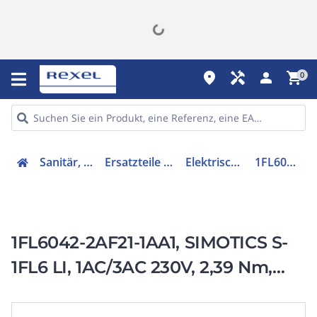
place
handyman
person
shopping_cart
0
Sanitär, Heizung, Klima
Ersatzteile für Ausstattungen
Elektrischer Servomotor
1FL60422AF211AA1
1FL6042-2AF21-1AA1, SIMOTICS S-
1FL6 LI, 1AC/3AC 230V, 2,39 Nm,
3000 1/min