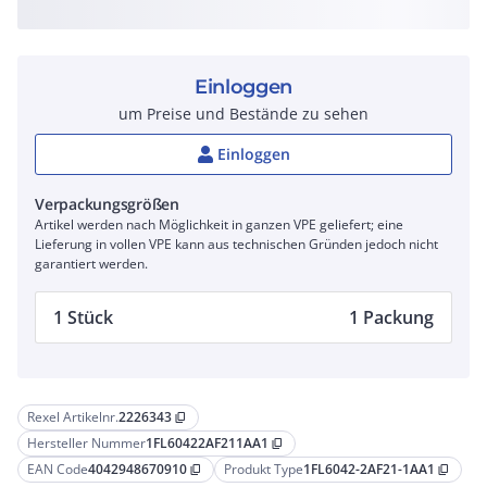
Einloggen
um Preise und Bestände zu sehen
Einloggen
Verpackungsgrößen
Artikel werden nach Möglichkeit in ganzen VPE geliefert; eine
Lieferung in vollen VPE kann aus technischen Gründen jedoch nicht
garantiert werden.
1 Stück
1 Packung
Rexel Artikelnr.
2226343
content_copy
Hersteller Nummer
1FL60422AF211AA1
content_copy
EAN Code
4042948670910
Produkt Type
1FL6042-2AF21-1AA1
content_copy
content_copy