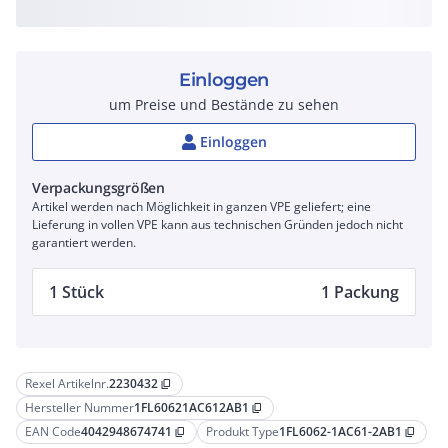
Einloggen
um Preise und Bestände zu sehen
Einloggen
Verpackungsgrößen
Artikel werden nach Möglichkeit in ganzen VPE geliefert; eine
Lieferung in vollen VPE kann aus technischen Gründen jedoch nicht
garantiert werden.
1 Stück
1 Packung
Rexel Artikelnr.
2230432
content_copy
Hersteller Nummer
1FL60621AC612AB1
content_copy
EAN Code
4042948674741
Produkt Type
1FL6062-1AC61-2AB1
content_copy
content_copy