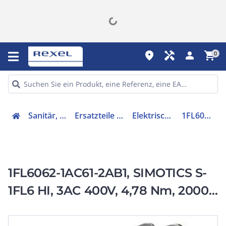
place
handyman
person
shopping_cart
0
Sanitär, Heizung, Klima
Ersatzteile für Ausstattungen
Elektrischer Servomotor
1FL60621AC612AB1
1FL6062-1AC61-2AB1, SIMOTICS S-
1FL6 HI, 3AC 400V, 4,78 Nm, 2000
1/min