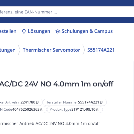
estellen
Lösungen
Schulungen & Campus
lightbulb
school
ttungen
Thermischer Servomotor
S55174A221
b AC/DC 24V NO 4.0mm 1m on/off
xel Artikelnr.
2241780
Hersteller Nummer
S55174A221
content_copy
content_copy
N Code
4047625026363
Produkt Type
STP121.40L10
content_copy
content_copy
rmischer Antrieb AC/DC 24V NO 4.0mm 1m on/off