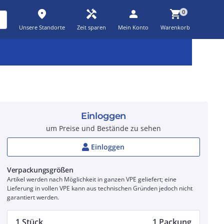
place
handyman
person
shopping_cart
0
Unsere Standorte
Zeit sparen
Mein Konto
Warenkorb
Kernsortiment
Kampagnen
Aktionen
workspace_premium
auto_awesome
percent_discount
Einloggen
um Preise und Bestände zu sehen
Einloggen
Verpackungsgrößen
Artikel werden nach Möglichkeit in ganzen VPE geliefert; eine
Lieferung in vollen VPE kann aus technischen Gründen jedoch nicht
garantiert werden.
1 Stück
1 Packung