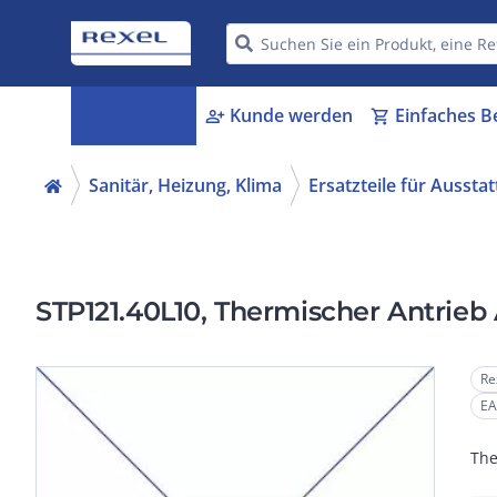
Kategorien
Kunde werden
Einfaches B
menu_book
person_add
shopping_cart
Sanitär, Heizung, Klima
Ersatzteile für Aussta
STP121.40L10, Thermischer Antrie
Re
EA
The