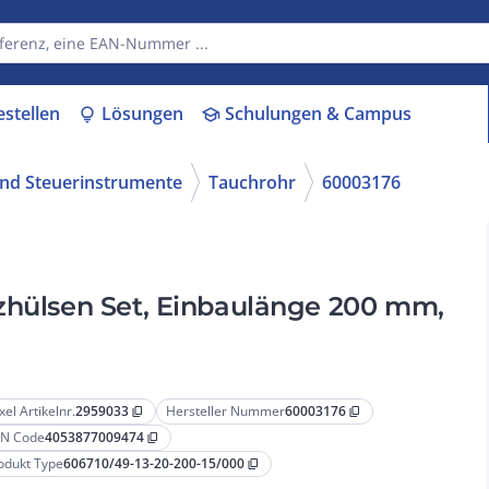
estellen
Lösungen
Schulungen & Campus
lightbulb
school
 und Steuerinstrumente
Tauchrohr
60003176
tzhülsen Set, Einbaulänge 200 mm,
xel Artikelnr.
2959033
Hersteller Nummer
60003176
content_copy
content_copy
N Code
4053877009474
content_copy
odukt Type
606710/49-13-20-200-15/000
content_copy