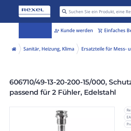
Kategorien
Kunde werden
Einfaches B
menu_book
person_add
shopping_cart
Sanitär, Heizung, Klima
Ersatzteile für Mess-
606710/49-13-20-200-15/000, Schu
passend für 2 Fühler, Edelstahl
Re
EA
Pr