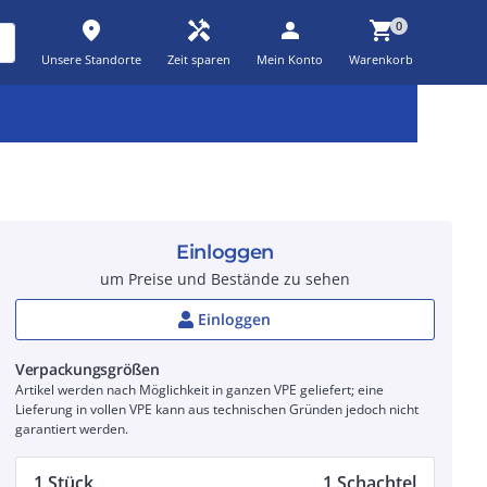
place
handyman
person
shopping_cart
0
Unsere Standorte
Zeit sparen
Mein Konto
Warenkorb
Kernsortiment
Kampagnen
Aktionen
workspace_premium
auto_awesome
percent_discount
Einloggen
um Preise und Bestände zu sehen
Einloggen
Verpackungsgrößen
Artikel werden nach Möglichkeit in ganzen VPE geliefert; eine
Lieferung in vollen VPE kann aus technischen Gründen jedoch nicht
garantiert werden.
1 Stück
1 Schachtel