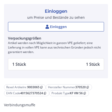
Einloggen
um Preise und Bestände zu sehen
Einloggen
Verpackungsgrößen
Artikel werden nach Möglichkeit in ganzen VPE geliefert; eine
Lieferung in vollen VPE kann aus technischen Gründen jedoch nicht
garantiert werden.
1 Stück
1 Stück
Rexel Artikelnr.
9003065
Hersteller Nummer
370520
content_copy
content_copy
EAN Code
4015627370524
Produkt Type
KF VM 56
content_copy
content_copy
Verbindungsmuffe