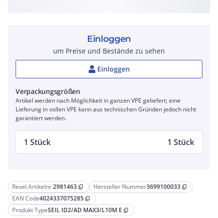
Einloggen
um Preise und Bestände zu sehen
Einloggen
Verpackungsgrößen
Artikel werden nach Möglichkeit in ganzen VPE geliefert; eine
Lieferung in vollen VPE kann aus technischen Gründen jedoch nicht
garantiert werden.
1 Stück
1 Stück
Rexel Artikelnr.
2981463
Hersteller Nummer
3699100033
content_copy
content_copy
EAN Code
4024337075285
content_copy
Produkt Type
SEIL ID2/AD MAX3/L10M E
content_copy