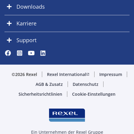
Downloads
Karriere
Support
©2026 Rexel
Rexel International
Impressum
open_in_new
AGB & Zusatz
Datenschutz
Sicherheitsrichtlinien
Cookie-Einstellungen
Ein Unternehmen der Rexel Gruppe