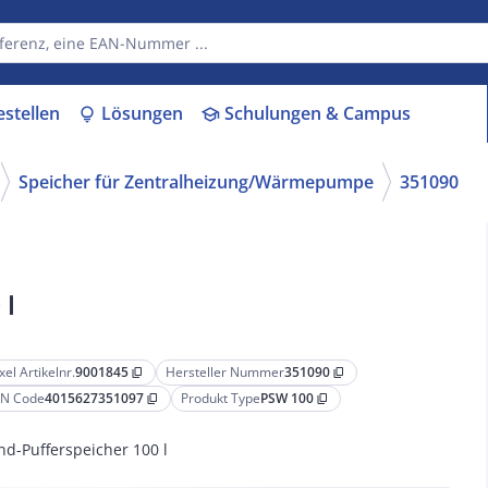
estellen
Lösungen
Schulungen & Campus
lightbulb
school
Speicher für Zentralheizung/Wärmepumpe
351090
 l
xel Artikelnr.
9001845
Hersteller Nummer
351090
content_copy
content_copy
N Code
4015627351097
Produkt Type
PSW 100
content_copy
content_copy
nd-Pufferspeicher 100 l