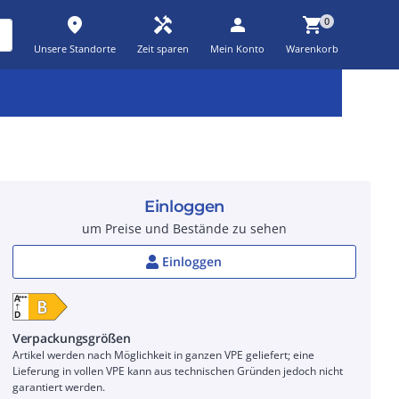
place
handyman
person
shopping_cart
0
Unsere Standorte
Zeit sparen
Mein Konto
Warenkorb
Kernsortiment
Kampagnen
Aktionen
workspace_premium
auto_awesome
percent_discount
Einloggen
um Preise und Bestände zu sehen
Einloggen
Verpackungsgrößen
Artikel werden nach Möglichkeit in ganzen VPE geliefert; eine
Lieferung in vollen VPE kann aus technischen Gründen jedoch nicht
garantiert werden.