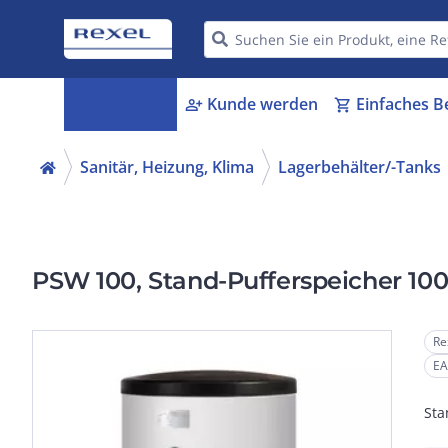
Kategorien
Kunde werden
Einfaches B
menu_book
person_add
shopping_cart
Sanitär, Heizung, Klima
Lagerbehälter/-Tanks
PSW 100, Stand-Pufferspeicher 100
Re
EA
Sta