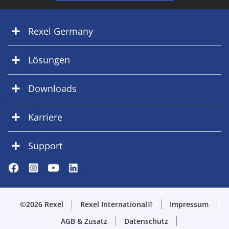
Rexel Germany
Lösungen
Downloads
Karriere
Support
©2026 Rexel
Rexel International
Impressum
open_in_new
AGB & Zusatz
Datenschutz