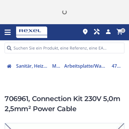
place
handyman
person
shopping_cart
0
Sanitär, Heizung, Klima
Möbel
Arbeitsplatte/Waschtischplatte
4708253
706961, Connection Kit 230V 5,0m
2,5mm² Power Cable