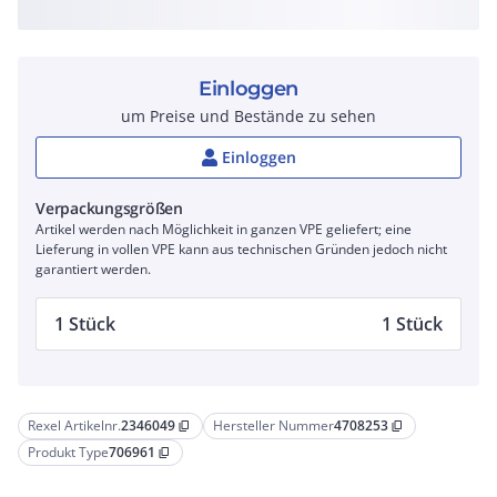
Einloggen
um Preise und Bestände zu sehen
Einloggen
Verpackungsgrößen
Artikel werden nach Möglichkeit in ganzen VPE geliefert; eine
Lieferung in vollen VPE kann aus technischen Gründen jedoch nicht
garantiert werden.
1 Stück
1 Stück
Rexel Artikelnr.
2346049
Hersteller Nummer
4708253
content_copy
content_copy
Produkt Type
706961
content_copy