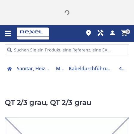
place
handyman
person
shopping_cart
0
Sanitär, Heizung, Klima
Möbel
Kabeldurchführung für Möbel
42566
QT 2/3 grau, QT 2/3 grau