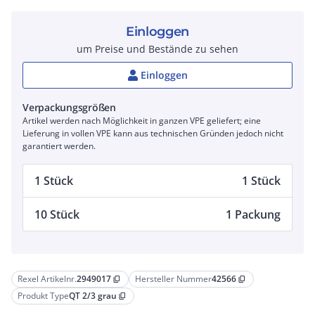
Einloggen
um Preise und Bestände zu sehen
Einloggen
Verpackungsgrößen
Artikel werden nach Möglichkeit in ganzen VPE geliefert; eine
Lieferung in vollen VPE kann aus technischen Gründen jedoch nicht
garantiert werden.
1 Stück
1 Stück
10 Stück
1 Packung
Rexel Artikelnr.
2949017
Hersteller Nummer
42566
content_copy
content_copy
Produkt Type
QT 2/3 grau
content_copy