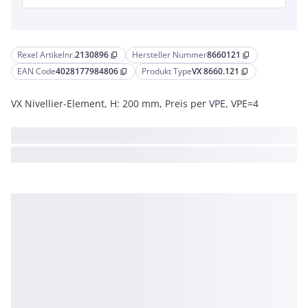
Rexel Artikelnr.
2130896
Hersteller Nummer
8660121
content_copy
content_copy
EAN Code
4028177984806
Produkt Type
VX 8660.121
content_copy
content_copy
VX Nivellier-Element, H: 200 mm, Preis per VPE, VPE=4