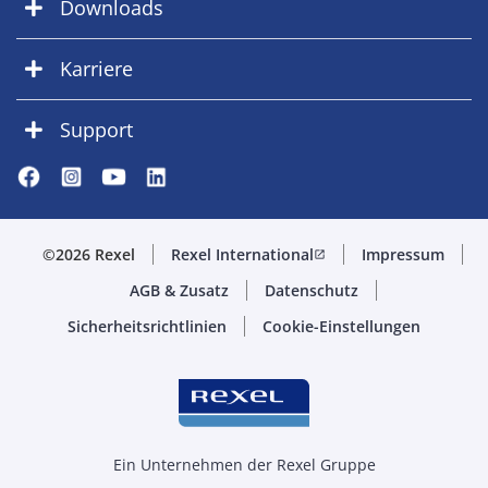
Downloads
Karriere
Support
©2026 Rexel
Rexel International
Impressum
open_in_new
AGB & Zusatz
Datenschutz
Sicherheitsrichtlinien
Cookie-Einstellungen
Ein Unternehmen der Rexel Gruppe