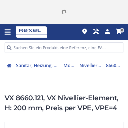
place
handyman
person
shopping_cart
0
Sanitär, Heizung, Klima
Möbel
Nivellierfuß
8660121
VX 8660.121, VX Nivellier-Element,
H: 200 mm, Preis per VPE, VPE=4