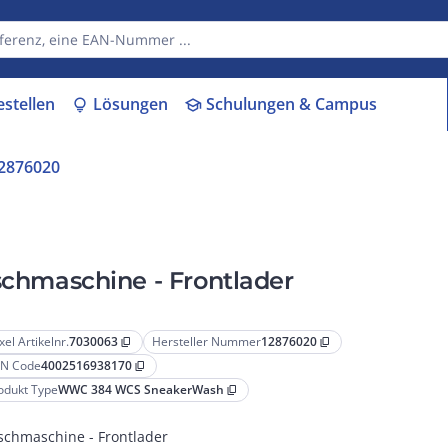
estellen
Lösungen
Schulungen & Campus
lightbulb
school
2876020
hmaschine - Frontlader
xel Artikelnr.
7030063
Hersteller Nummer
12876020
content_copy
content_copy
N Code
4002516938170
content_copy
odukt Type
WWC 384 WCS SneakerWash
content_copy
chmaschine - Frontlader