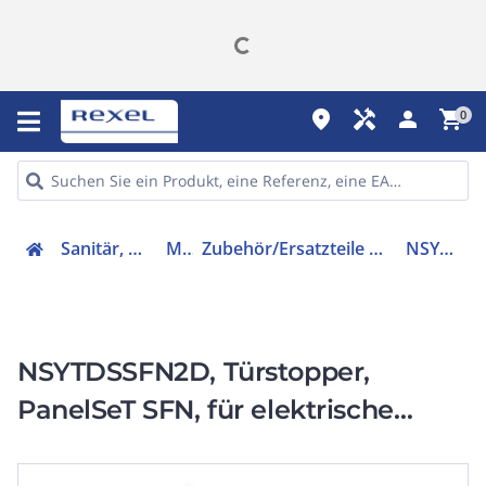
place
handyman
person
shopping_cart
0
Sanitär, Heizung, Klima
Möbel
Zubehör/Ersatzteile für Tür- und Torbeschläge
NSYTDSSFN2D
NSYTDSSFN2D, Türstopper,
PanelSeT SFN, für elektrische
Gehäuse mit Doppeltür, 2er-Set