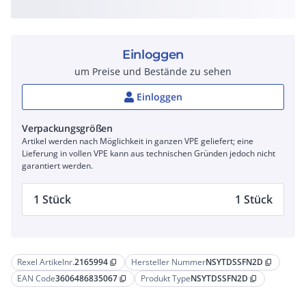
Einloggen
um Preise und Bestände zu sehen
Einloggen
Verpackungsgrößen
Artikel werden nach Möglichkeit in ganzen VPE geliefert; eine
Lieferung in vollen VPE kann aus technischen Gründen jedoch nicht
garantiert werden.
1 Stück
1 Stück
Rexel Artikelnr.
2165994
Hersteller Nummer
NSYTDSSFN2D
content_copy
content_copy
EAN Code
3606486835067
Produkt Type
NSYTDSSFN2D
content_copy
content_copy