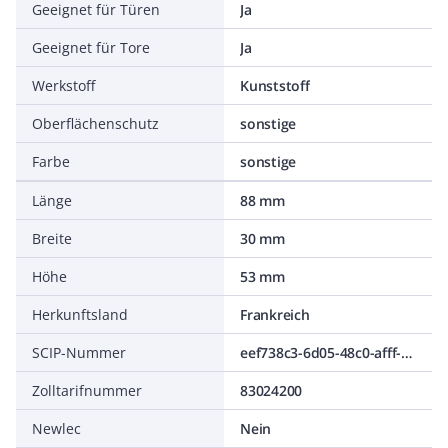
Geeignet für Türen
Ja
Geeignet für Tore
Ja
Werkstoff
Kunststoff
Oberflächenschutz
sonstige
Farbe
sonstige
Länge
88 mm
Breite
30 mm
Höhe
53 mm
Herkunftsland
Frankreich
SCIP-Nummer
eef738c3-6d05-48c0-afff-7a4c2082f75e
Zolltarifnummer
83024200
Newlec
Nein