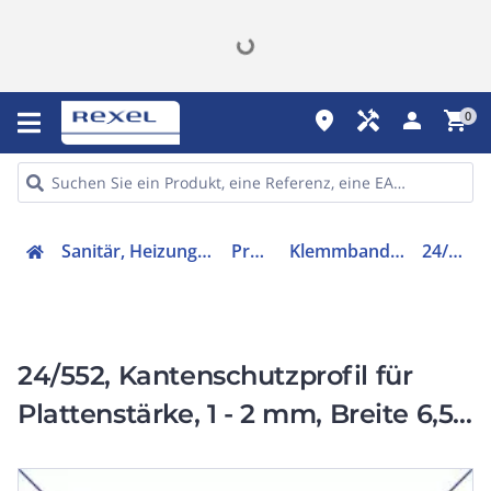
place
handyman
person
shopping_cart
0
Sanitär, Heizung, Klima
Profile
Klemmbandprofil
24/552
24/552, Kantenschutzprofil für
Plattenstärke, 1 - 2 mm, Breite 6,5 /
Höhe 9,5 mm, PVC mit
Metalleinlage, schwarz, auf Rolle à