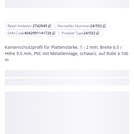
Rexel Artikelnr.
2742945
Hersteller Nummer
24/552
content_copy
content_copy
EAN Code
4042991141726
Produkt Type
24/552
content_copy
content_copy
Kantenschutzprofil für Plattenstärke, 1 - 2 mm, Breite 6,5 /
Höhe 9,5 mm, PVC mit Metalleinlage, schwarz, auf Rolle à 100
m