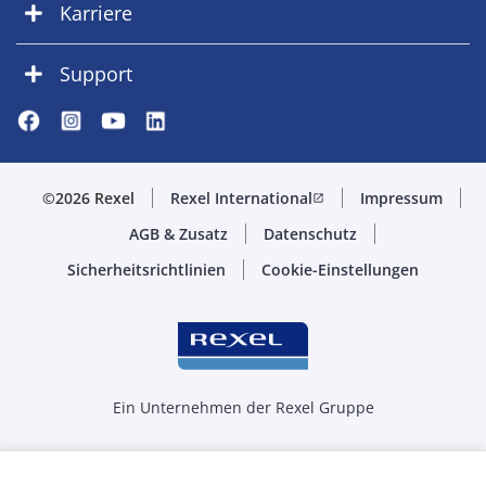
Karriere
Support
©2026 Rexel
Rexel International
Impressum
open_in_new
AGB & Zusatz
Datenschutz
Sicherheitsrichtlinien
Cookie-Einstellungen
Ein Unternehmen der Rexel Gruppe