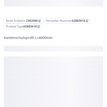
Rexel Artikelnr.
2302680
Hersteller Nummer
62883618
content_copy
content_copy
Produkt Type
62883618
content_copy
Kantenschutzprofil L=4000mm