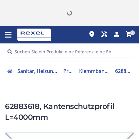
place
handyman
person
shopping_cart
0
Sanitär, Heizung, Klima
Profile
Klemmbandprofil
62883618
62883618, Kantenschutzprofil
L=4000mm