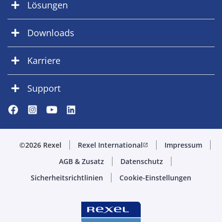
Lösungen
Downloads
Karriere
Support
©2026 Rexel
Rexel International
Impressum
open_in_new
AGB & Zusatz
Datenschutz
Sicherheitsrichtlinien
Cookie-Einstellungen