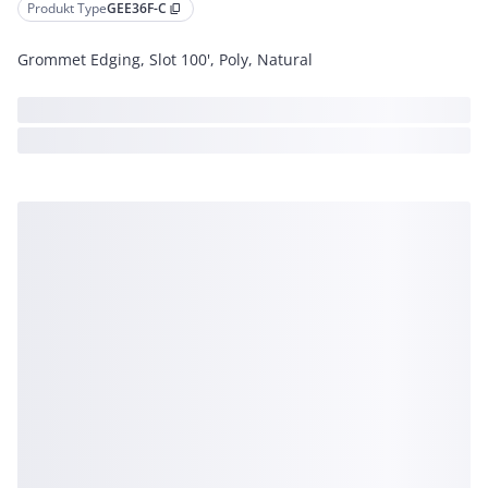
Produkt Type
GEE36F-C
content_copy
Grommet Edging, Slot 100', Poly, Natural