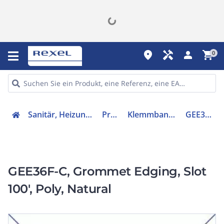
place
handyman
person
shopping_cart
0
Sanitär, Heizung, Klima
Profile
Klemmbandprofil
GEE36F-C
GEE36F-C, Grommet Edging, Slot
100', Poly, Natural