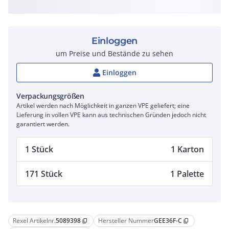
Einloggen
um Preise und Bestände zu sehen
Einloggen
Verpackungsgrößen
Artikel werden nach Möglichkeit in ganzen VPE geliefert; eine
Lieferung in vollen VPE kann aus technischen Gründen jedoch nicht
garantiert werden.
1 Stück
1 Karton
171 Stück
1 Palette
Rexel Artikelnr.
5089398
Hersteller Nummer
GEE36F-C
content_copy
content_copy