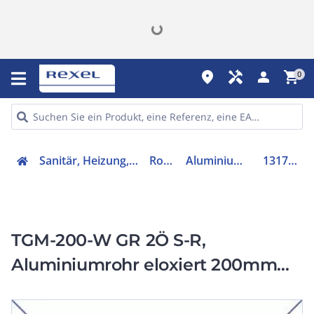
place
handyman
person
shopping_cart
0
Sanitär, Heizung, Klima
Rohre
Aluminiumrohr
1317501
TGM-200-W GR 2Ö S-R,
Aluminiumrohr eloxiert 200mm
lang