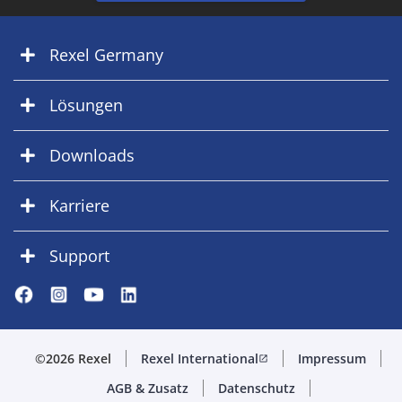
Rexel Germany
Lösungen
Downloads
Karriere
Support
©2026 Rexel
Rexel International
Impressum
open_in_new
AGB & Zusatz
Datenschutz