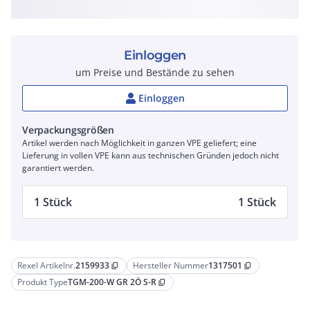
Einloggen
um Preise und Bestände zu sehen
Einloggen
Verpackungsgrößen
Artikel werden nach Möglichkeit in ganzen VPE geliefert; eine
Lieferung in vollen VPE kann aus technischen Gründen jedoch nicht
garantiert werden.
1 Stück
1 Stück
Rexel Artikelnr.
2159933
Hersteller Nummer
1317501
content_copy
content_copy
Produkt Type
TGM-200-W GR 2Ö S-R
content_copy