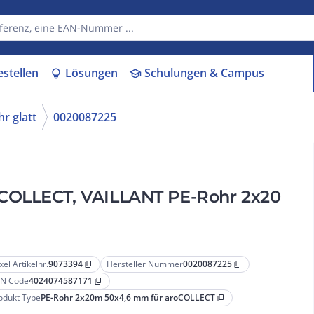
estellen
Lösungen
Schulungen & Campus
lightbulb
school
r glatt
0020087225
COLLECT, VAILLANT PE-Rohr 2x20
xel Artikelnr.
9073394
Hersteller Nummer
0020087225
content_copy
content_copy
N Code
4024074587171
content_copy
odukt Type
PE-Rohr 2x20m 50x4,6 mm für aroCOLLECT
content_copy