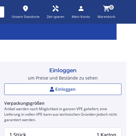
place
handyman
person
shopping_cart
0
Unsere Standorte
Zeit sparen
Mein Konto
Warenkorb
Kernsortiment
Kampagnen
Aktionen
workspace_premium
auto_awesome
percent_discount
Einloggen
um Preise und Bestände zu sehen
Einloggen
Verpackungsgrößen
Artikel werden nach Möglichkeit in ganzen VPE geliefert; eine
Lieferung in vollen VPE kann aus technischen Gründen jedoch nicht
garantiert werden.
1 Stück
1 Karton