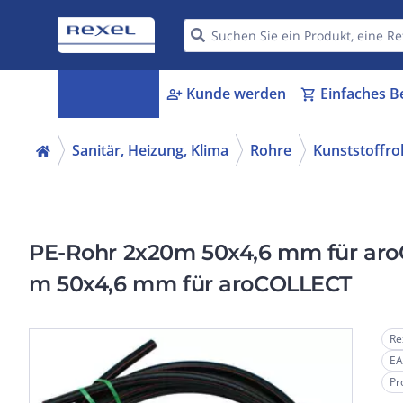
Kategorien
Kunde werden
Einfaches B
menu_book
person_add
shopping_cart
Sanitär, Heizung, Klima
Rohre
Kunststoffroh
PE-Rohr 2x20m 50x4,6 mm für aro
m 50x4,6 mm für aroCOLLECT
Re
EA
Pr