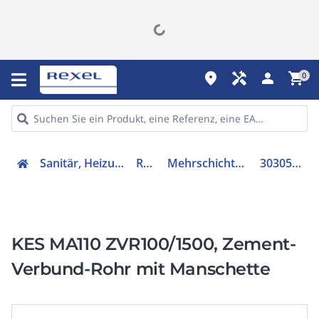
place
handyman
person
shopping_cart
0
Sanitär, Heizung, Klima
Rohre
Mehrschichtrohr glatt
3030517571
KES MA110 ZVR100/1500, Zement-
Verbund-Rohr mit Manschette