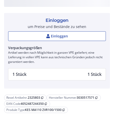
Einloggen
um Preise und Bestände zu sehen
Einloggen
Verpackungsgrößen
Artikel werden nach Möglichkeit in ganzen VPE geliefert; eine
Lieferung in vollen VPE kann aus technischen Gründen jedoch nicht
garantiert werden.
1 Stück
1 Stück
Rexel Artikelnr.
2325803
Hersteller Nummer
3030517571
content_copy
content_copy
EAN Code
4052487244350
content_copy
Produkt Type
KES MA110 ZVR100/1500
content_copy