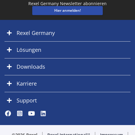
Rexel Germany Newsletter abonnieren
Hier anmelden!
Rexel Germany
Lösungen
Downloads
Karriere
Support
©2026 Rexel
Rexel International
Impressum
open_in_new