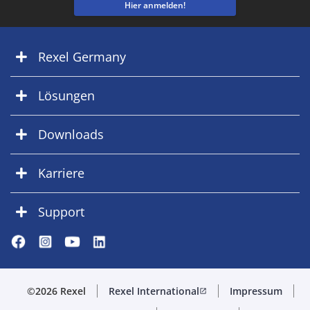
Hier anmelden!
Rexel Germany
Lösungen
Downloads
Karriere
Support
©2026 Rexel
Rexel International
Impressum
open_in_new