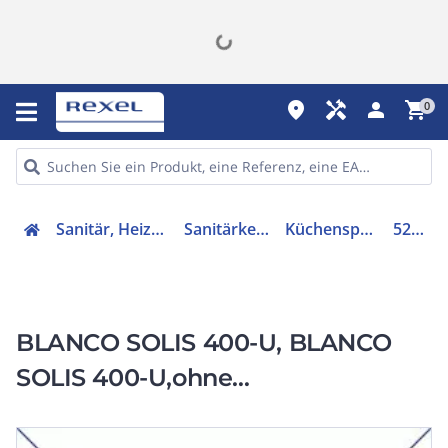
place
handyman
person
shopping_cart
0
Sanitär, Heizung, Klima
Sanitärkeramiken
Küchenspülbecken
526117
BLANCO SOLIS 400-U, BLANCO
SOLIS 400-U,ohne
Ablauffernbedienung,Edelstahl
Bürstfinish,,