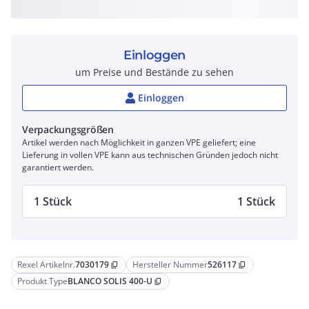
Einloggen
um Preise und Bestände zu sehen
Einloggen
Verpackungsgrößen
Artikel werden nach Möglichkeit in ganzen VPE geliefert; eine
Lieferung in vollen VPE kann aus technischen Gründen jedoch nicht
garantiert werden.
1 Stück
1 Stück
Rexel Artikelnr.
7030179
Hersteller Nummer
526117
content_copy
content_copy
Produkt Type
BLANCO SOLIS 400-U
content_copy