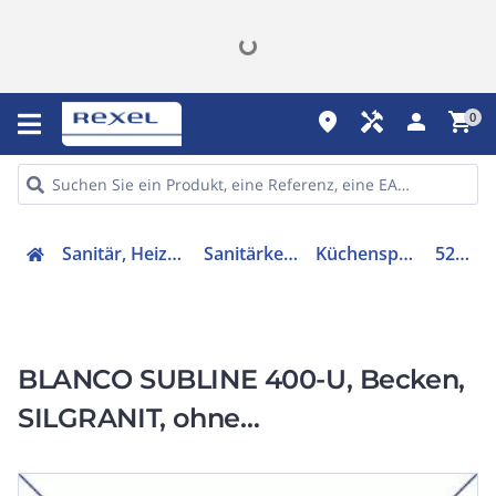
place
handyman
person
shopping_cart
0
Sanitär, Heizung, Klima
Sanitärkeramiken
Küchenspülbecken
527166
BLANCO SUBLINE 400-U, Becken,
SILGRANIT, ohne
Ablauffernbedienung, softweiß,