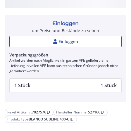
Einloggen
um Preise und Bestände zu sehen
Einloggen
Verpackungsgrößen
Artikel werden nach Möglichkeit in ganzen VPE geliefert; eine
Lieferung in vollen VPE kann aus technischen Gründen jedoch nicht
garantiert werden.
1 Stück
1 Stück
Rexel Artikelnr.
7027576
Hersteller Nummer
527166
content_copy
content_copy
Produkt Type
BLANCO SUBLINE 400-U
content_copy