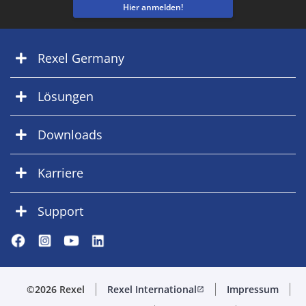
Hier anmelden!
Rexel Germany
Lösungen
Downloads
Karriere
Support
©2026 Rexel
Rexel International
Impressum
open_in_new