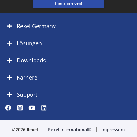
Hier anmelden!
Rexel Germany
Lösungen
Downloads
Karriere
Support
©2026 Rexel
Rexel International
Impressum
open_in_new