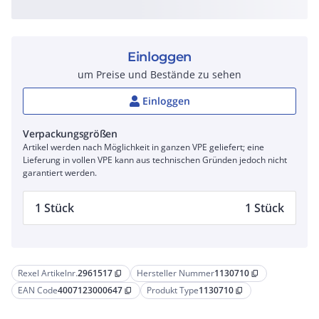
Einloggen
um Preise und Bestände zu sehen
Einloggen
Verpackungsgrößen
Artikel werden nach Möglichkeit in ganzen VPE geliefert; eine
Lieferung in vollen VPE kann aus technischen Gründen jedoch nicht
garantiert werden.
1 Stück
1 Stück
Rexel Artikelnr.
2961517
Hersteller Nummer
1130710
content_copy
content_copy
EAN Code
4007123000647
Produkt Type
1130710
content_copy
content_copy