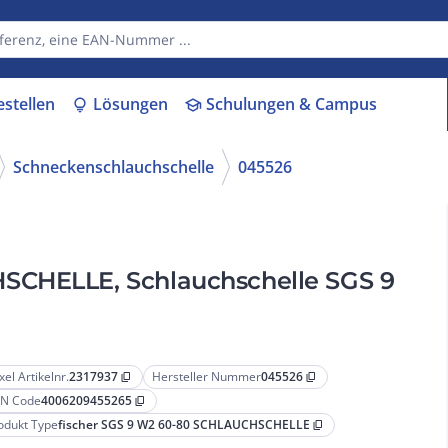
estellen
Lösungen
Schulungen & Campus
lightbulb
school
Schneckenschlauchschelle
045526
SCHELLE, Schlauchschelle SGS 9
xel Artikelnr.
2317937
Hersteller Nummer
045526
content_copy
content_copy
N Code
4006209455265
content_copy
odukt Type
fischer SGS 9 W2 60-80 SCHLAUCHSCHELLE
content_copy