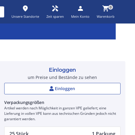
place
handyman
person
shopping_cart
0
Unsere Standorte
Zeit sparen
Mein Konto
Warenkorb
Kernsortiment
Kampagnen
Aktionen
workspace_premium
auto_awesome
percent_discount
Einloggen
um Preise und Bestände zu sehen
Einloggen
Verpackungsgrößen
Artikel werden nach Möglichkeit in ganzen VPE geliefert; eine
Lieferung in vollen VPE kann aus technischen Gründen jedoch nicht
garantiert werden.
25 Stück
1 Packung