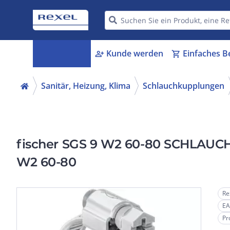
Kategorien
Kunde werden
Einfaches B
menu_book
person_add
shopping_cart
Sanitär, Heizung, Klima
Schlauchkupplungen
fischer SGS 9 W2 60-80 SCHLAUCH
W2 60-80
Re
EA
Pr