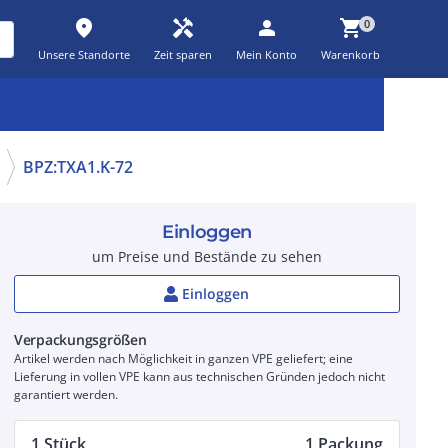
place
handyman
person
shopping_cart
0
Unsere Standorte
Zeit sparen
Mein Konto
Warenkorb
Kernsortiment
Kampagnen
Aktionen
workspace_premium
auto_awesome
percent_discount
BPZ:TXA1.K-72
Einloggen
um Preise und Bestände zu sehen
Einloggen
Verpackungsgrößen
Artikel werden nach Möglichkeit in ganzen VPE geliefert; eine
Lieferung in vollen VPE kann aus technischen Gründen jedoch nicht
garantiert werden.
1 Stück
1 Packung