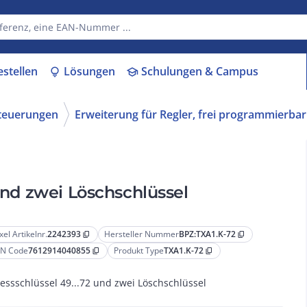
estellen
Lösungen
Schulungen & Campus
lightbulb
school
Steuerungen
Erweiterung für Regler, frei programmierbar
 und zwei Löschschlüssel
xel Artikelnr.
2242393
Hersteller Nummer
BPZ:TXA1.K-72
content_copy
content_copy
N Code
7612914040855
Produkt Type
TXA1.K-72
content_copy
content_copy
essschlüssel 49...72 und zwei Löschschlüssel