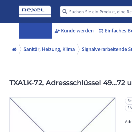
Kategorien
Kunde werden
Einfaches B
menu_book
person_add
shopping_cart
Sanitär, Heizung, Klima
Signalverarbeitende 
TXA1.K-72, Adressschlüssel 49...72
Re
EA
Adr