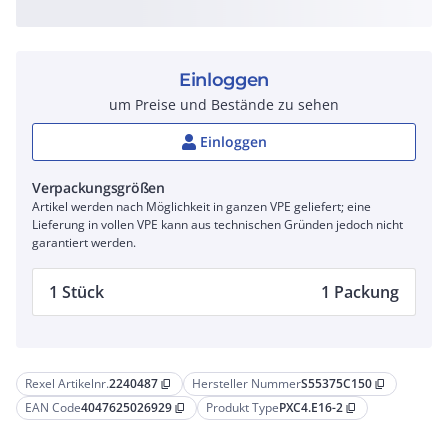
Einloggen
um Preise und Bestände zu sehen
Einloggen
Verpackungsgrößen
Artikel werden nach Möglichkeit in ganzen VPE geliefert; eine
Lieferung in vollen VPE kann aus technischen Gründen jedoch nicht
garantiert werden.
1 Stück
1 Packung
Rexel Artikelnr.
2240487
Hersteller Nummer
S55375C150
content_copy
content_copy
EAN Code
4047625026929
Produkt Type
PXC4.E16-2
content_copy
content_copy