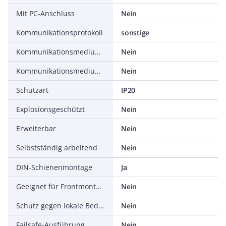
Mit PC-Anschluss
Nein
Kommunikationsprotokoll
sonstige
Kommunikationsmedium Kupfer
Nein
Kommunikationsmedium Glasfaser
Nein
Schutzart
IP20
Explosionsgeschützt
Nein
Erweiterbar
Nein
Selbstständig arbeitend
Nein
DIN-Schienenmontage
Ja
Geeignet für Frontmontage
Nein
Schutz gegen lokale Bedienung
Nein
Failsafe-Ausführung
Nein