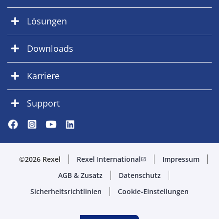
Lösungen
Downloads
Karriere
Support
©2026 Rexel
Rexel International
Impressum
open_in_new
AGB & Zusatz
Datenschutz
Sicherheitsrichtlinien
Cookie-Einstellungen