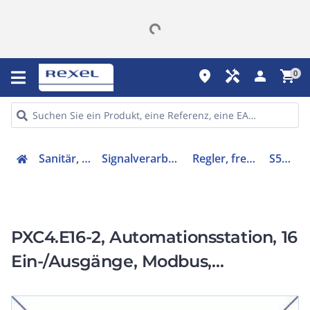
place
handyman
person
shopping_cart
0
Sanitär, Heizung, Klima
Signalverarbeitende Steuerungen
Regler, frei programmierbar
S55375C150
PXC4.E16-2, Automationsstation, 16
Ein-/Ausgänge, Modbus,
BACnet/IP