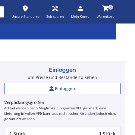
place
handyman
person
shopping_cart
0
Unsere Standorte
Zeit sparen
Mein Konto
Warenkorb
Kernsortiment
Kampagnen
Aktionen
workspace_premium
auto_awesome
percent_discount
Einloggen
um Preise und Bestände zu sehen
Einloggen
Verpackungsgrößen
Artikel werden nach Möglichkeit in ganzen VPE geliefert; eine
Lieferung in vollen VPE kann aus technischen Gründen jedoch nicht
garantiert werden.
1 Stück
1 Stück