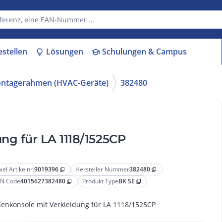
estellen
Lösungen
Schulungen & Campus
lightbulb
school
ntagerahmen (HVAC-Geräte)
382480
ng für LA 1118/1525CP
xel Artikelnr.
9019396
Hersteller Nummer
382480
content_copy
content_copy
N Code
4015627382480
Produkt Type
BK SE
content_copy
content_copy
enkonsole mit Verkleidung für LA 1118/1525CP