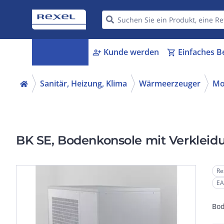
Kategorien
Kunde werden
Einfaches B
menu_book
person_add
shopping_cart
Sanitär, Heizung, Klima
Wärmeerzeuger
Mo
BK SE, Bodenkonsole mit Verkleidu
Re
EA
Bod