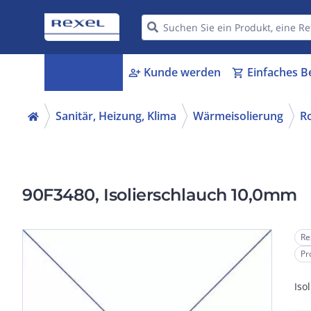
Kategorien
Kunde werden
Einfaches B
menu_book
person_add
shopping_cart
Sanitär, Heizung, Klima
Wärmeisolierung
Ro
90F3480, Isolierschlauch 10,0mm
Re
Pr
Iso