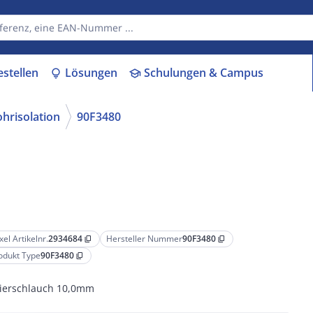
estellen
Lösungen
Schulungen & Campus
lightbulb
school
hrisolation
90F3480
xel Artikelnr.
2934684
Hersteller Nummer
90F3480
content_copy
content_copy
odukt Type
90F3480
content_copy
lierschlauch 10,0mm