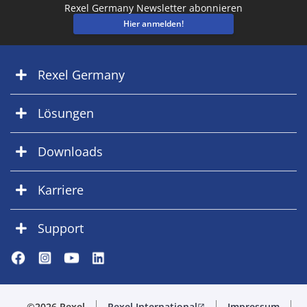
Rexel Germany Newsletter abonnieren
Hier anmelden!
Rexel Germany
Lösungen
Downloads
Karriere
Support
©2026 Rexel
Rexel International
Impressum
open_in_new