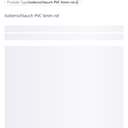
Produkt Type
Isolierschlauch PVC 6mm rot
content_copy
Isolierschlauch PVC 6mm rot