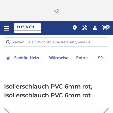
place
handyman
person
shopping_cart
0
Sanitär, Heizung, Klima
Wärmeisolierung
Rohrisolation
90F425
Isolierschlauch PVC 6mm rot,
Isolierschlauch PVC 6mm rot