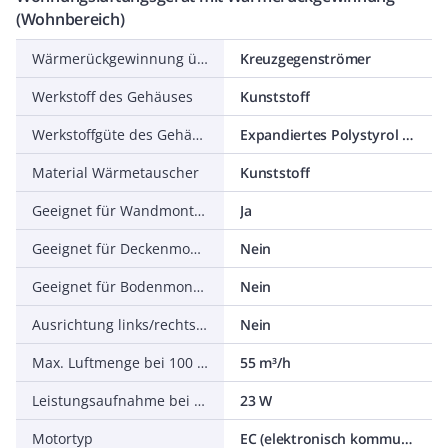
(Wohnbereich)
Wärmerückgewinnung über
Kreuzgegenströmer
Werkstoff des Gehäuses
Kunststoff
Werkstoffgüte des Gehäuses
Expandiertes Polystyrol (EPS)
Material Wärmetauscher
Kunststoff
Geeignet für Wandmontage
Ja
Geeignet für Deckenmontage
Nein
Geeignet für Bodenmontage
Nein
Ausrichtung links/rechts wechselbar
Nein
Max. Luftmenge bei 100 Pa
55 m³/h
Leistungsaufnahme bei max. Luftmenge bei 100 Pa
23 W
Motortyp
EC (elektronisch kommutiert)