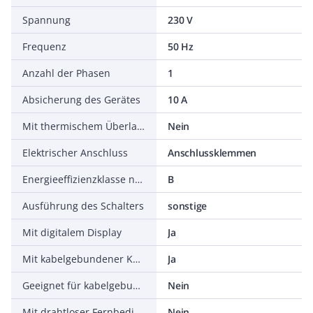
Spannung
230 V
Frequenz
50 Hz
Anzahl der Phasen
1
Absicherung des Gerätes
10 A
Mit thermischem Überlastschutz
Nein
Elektrischer Anschluss
Anschlussklemmen
Energieeffizienzklasse nach 1253/2014/EU
B
Ausführung des Schalters
sonstige
Mit digitalem Display
Ja
Mit kabelgebundener Kontrolleinheit
Ja
Geeignet für kabelgebundene Kontrolleinheit
Nein
Mit drahtloser Fernbedienung
Nein