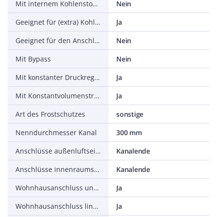
Mit internem Kohlenstoffdioxid (CO2)-Sensor
Nein
Geeignet für (extra) Kohlenstoffdioxid (CO2) Sensor
Ja
Geeignet für den Anschluss an die Zentralheizung
Nein
Mit Bypass
Nein
Mit konstanter Druckregelung
Ja
Mit Konstantvolumenstromregler
Ja
Art des Frostschutzes
sonstige
Nenndurchmesser Kanal
300 mm
Anschlüsse außenluftseitig
Kanalende
Anschlüsse innenraumseitig
Kanalende
Wohnhausanschluss unten
Ja
Wohnhausanschluss linke Seite
Ja