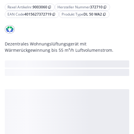
Rexel Artikelnr.
9003060
Hersteller Nummer
372710
content_copy
content_copy
EAN Code
4015627372719
Produkt Type
DL 50 WA2
content_copy
content_copy
Dezentrales Wohnungslüftungsgerät mit
Wärmerückgewinnung bis 55 m³/h Luftvolumenstrom.