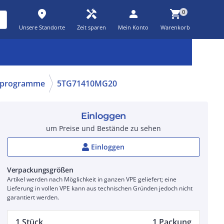
place
handyman
person
shopping_cart
0
Unsere Standorte
Zeit sparen
Mein Konto
Warenkorb
Kernsortiment
Kampagnen
Aktionen
workspace_premium
auto_awesome
percent_discount
erprogramme
5TG71410MG20
Einloggen
um Preise und Bestände zu sehen
Einloggen
Verpackungsgrößen
Artikel werden nach Möglichkeit in ganzen VPE geliefert; eine
Lieferung in vollen VPE kann aus technischen Gründen jedoch nicht
garantiert werden.
1 Stück
1 Packung