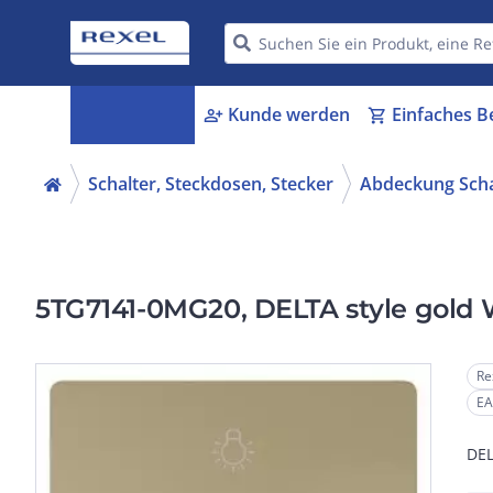
Kategorien
Kunde werden
Einfaches B
menu_book
person_add
shopping_cart
Schalter, Steckdosen, Stecker
Abdeckung Scha
5TG7141-0MG20, DELTA style gold
Re
EA
DEL