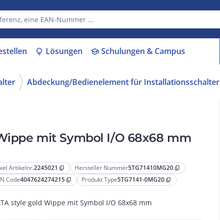
estellen
Lösungen
Schulungen & Campus
lightbulb
school
lter
Abdeckung/Bedienelement für Installationsschalt
 Wippe mit Symbol I/O 68x68 mm
xel Artikelnr.
2245021
Hersteller Nummer
5TG71410MG20
content_copy
content_copy
N Code
4047624274215
Produkt Type
5TG7141-0MG20
content_copy
content_copy
TA style gold Wippe mit Symbol I/O 68x68 mm