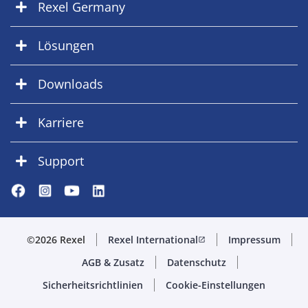
Rexel Germany
Lösungen
Downloads
Karriere
Support
©2026 Rexel
Rexel International
Impressum
open_in_new
AGB & Zusatz
Datenschutz
Sicherheitsrichtlinien
Cookie-Einstellungen