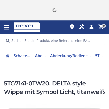
place
handyman
person
shopping_cart
0
Schalter, Steckdosen, Stecker
Abdeckung Schalter
Abdeckung/Bedienelement für Installationsschalterprogramme
5TG71410TW20
5TG7141-0TW20, DELTA style
Wippe mit Symbol Licht, titanweiß