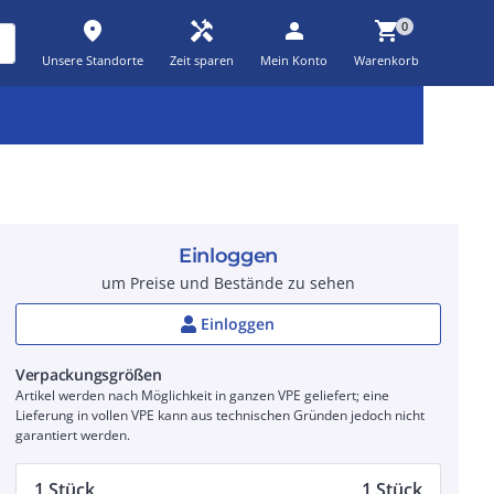
place
handyman
person
shopping_cart
0
Unsere Standorte
Zeit sparen
Mein Konto
Warenkorb
Kernsortiment
Kampagnen
Aktionen
workspace_premium
auto_awesome
percent_discount
Einloggen
um Preise und Bestände zu sehen
Einloggen
Verpackungsgrößen
Artikel werden nach Möglichkeit in ganzen VPE geliefert; eine
Lieferung in vollen VPE kann aus technischen Gründen jedoch nicht
garantiert werden.
1 Stück
1 Stück