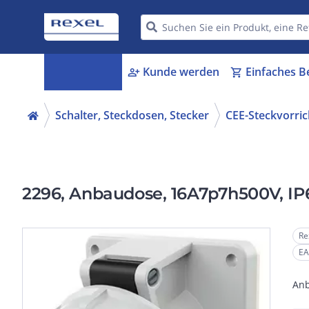
Kategorien
Kunde werden
Einfaches B
menu_book
person_add
shopping_cart
Schalter, Steckdosen, Stecker
CEE-Steckvorri
2296, Anbaudose, 16A7p7h500V, IP
Re
EA
Anb