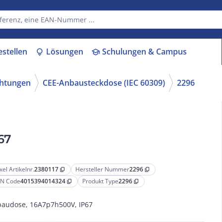
estellen
Lösungen
Schulungen & Campus
lightbulb
school
chtungen
CEE-Anbausteckdose (IEC 60309)
2296
67
xel Artikelnr.
2380117
Hersteller Nummer
2296
content_copy
content_copy
N Code
4015394014324
Produkt Type
2296
content_copy
content_copy
audose, 16A7p7h500V, IP67