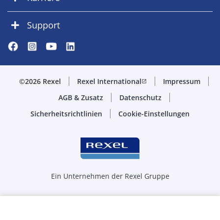
Support
©2026 Rexel
Rexel International
Impressum
open_in_new
AGB & Zusatz
Datenschutz
Sicherheitsrichtlinien
Cookie-Einstellungen
Ein Unternehmen der Rexel Gruppe
Menge