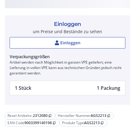
Einloggen
um Preise und Bestände zu sehen
Einloggen
Verpackungsgrößen
Artikel werden nach Möglichkeit in ganzen VPE geliefert; eine
Lieferung in vollen VPE kann aus technischen Gründen jedoch nicht
garantiert werden.
1 Stück
1 Packung
Rexel Artikelnr.
2312080
Hersteller Nummer
AGS2213
content_copy
content_copy
EAN Code
9003399140198
Produkt Type
AGS2213
content_copy
content_copy