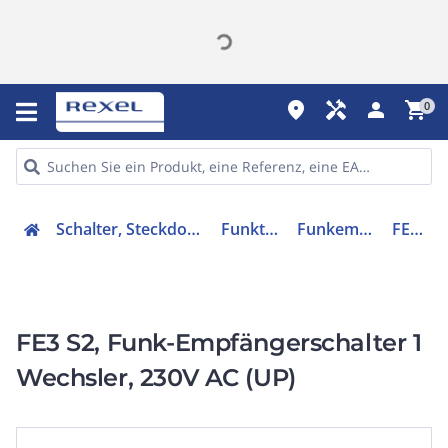
place
handyman
person
shopping_cart
0
Schalter, Steckdosen, Stecker
Funktechnik
Funkempfänger
FE3S29
FE3 S2, Funk-Empfängerschalter 1
Wechsler, 230V AC (UP)