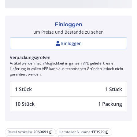
Einloggen
um Preise und Bestände zu sehen
Einloggen
Verpackungsgrößen
Artikel werden nach Möglichkeit in ganzen VPE geliefert; eine
Lieferung in vollen VPE kann aus technischen Gründen jedoch nicht
garantiert werden.
1 Stück
1 Stück
10 Stück
1 Packung
Rexel Artikelnr.
2069691
Hersteller Nummer
FE3S29
content_copy
content_copy