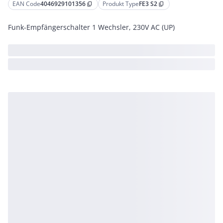
EAN Code
4046929101356
Produkt Type
FE3 S2
content_copy
content_copy
Funk-Empfängerschalter 1 Wechsler, 230V AC (UP)