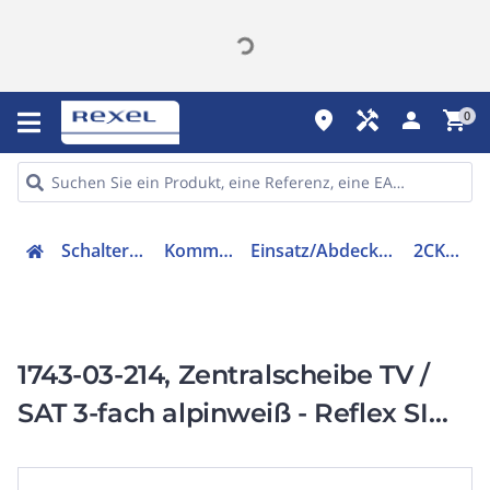
place
handyman
person
shopping_cart
0
Schalter, Steckdosen, Stecker
Kommunikationstechnik
Einsatz/Abdeckung für Kommunikationstechnik
2CKA001724A1754
1743-03-214, Zentralscheibe TV /
SAT 3-fach alpinweiß - Reflex SI
Reflex SI/SI Linear