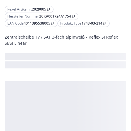
Rexel Artikelnr.
2029005
content_copy
Hersteller Nummer
2CKA001724A1754
content_copy
EAN Code
4011395538005
Produkt Type
1743-03-214
content_copy
content_copy
Zentralscheibe TV / SAT 3-fach alpinweiß - Reflex SI Reflex
SI/SI Linear