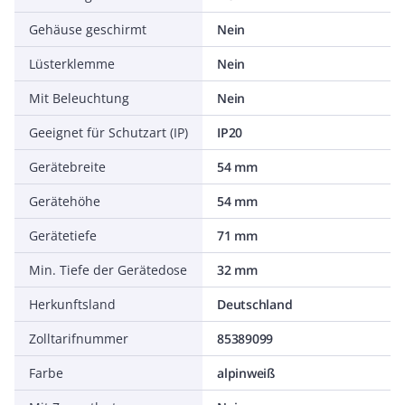
Gehäuse geschirmt
Nein
Lüsterklemme
Nein
Mit Beleuchtung
Nein
Geeignet für Schutzart (IP)
IP20
Gerätebreite
54 mm
Gerätehöhe
54 mm
Gerätetiefe
71 mm
Min. Tiefe der Gerätedose
32 mm
Herkunftsland
Deutschland
Zolltarifnummer
85389099
Farbe
alpinweiß