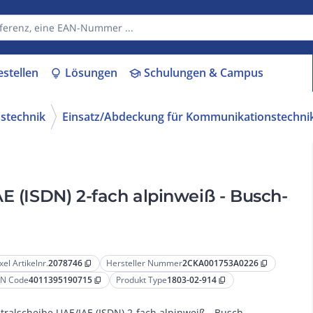
estellen
Lösungen
Schulungen & Campus
lightbulb
school
stechnik
Einsatz/Abdeckung für Kommunikationstechni
E (ISDN) 2-fach alpinweiß - Busch-
xel Artikelnr.
2078746
Hersteller Nummer
2CKA001753A0226
content_copy
content_copy
N Code
4011395190715
Produkt Type
1803-02-914
content_copy
content_copy
tralscheibe UAE/IAE (ISDN) 2-fach alpinweiß - Busch-