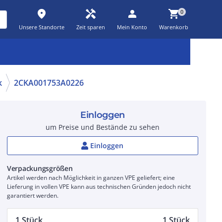
place
handyman
person
shopping_cart
0
Unsere Standorte
Zeit sparen
Mein Konto
Warenkorb
Kernsortiment
Kampagnen
Aktionen
workspace_premium
auto_awesome
percent_discount
k
2CKA001753A0226
Einloggen
um Preise und Bestände zu sehen
Einloggen
Verpackungsgrößen
Artikel werden nach Möglichkeit in ganzen VPE geliefert; eine
Lieferung in vollen VPE kann aus technischen Gründen jedoch nicht
garantiert werden.
1 Stück
1 Stück