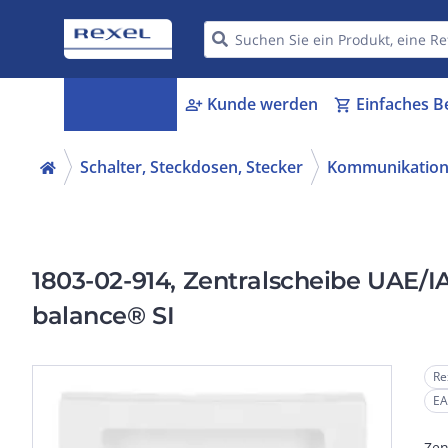
Kategorien
Kunde werden
Einfaches B
menu_book
person_add
shopping_cart
Schalter, Steckdosen, Stecker
Kommunikation
1803-02-914, Zentralscheibe UAE/IA
balance® SI
Re
EA
Zen