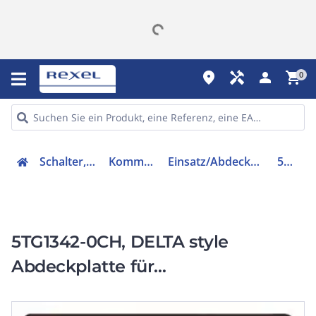
place
handyman
person
shopping_cart
0
Schalter, Steckdosen, Stecker
Kommunikationstechnik
Einsatz/Abdeckung für Kommunikationstechnik
5TG13420CH
5TG1342-0CH, DELTA style
Abdeckplatte für
TAE-/Lautsprecher-
Multimediaanschlüsse, schoko