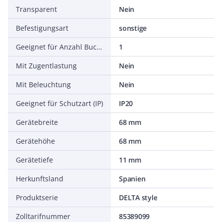
Transparent
Nein
Befestigungsart
sonstige
Geeignet für Anzahl Buchsen/Kupplungen
1
Mit Zugentlastung
Nein
Mit Beleuchtung
Nein
Geeignet für Schutzart (IP)
IP20
Gerätebreite
68 mm
Gerätehöhe
68 mm
Gerätetiefe
11 mm
Herkunftsland
Spanien
Produktserie
DELTA style
Zolltarifnummer
85389099