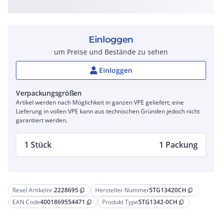
Einloggen
um Preise und Bestände zu sehen
Einloggen
Verpackungsgrößen
Artikel werden nach Möglichkeit in ganzen VPE geliefert; eine
Lieferung in vollen VPE kann aus technischen Gründen jedoch nicht
garantiert werden.
1 Stück
1 Packung
Rexel Artikelnr.
2228695
Hersteller Nummer
5TG13420CH
content_copy
content_copy
EAN Code
4001869554471
Produkt Type
5TG1342-0CH
content_copy
content_copy