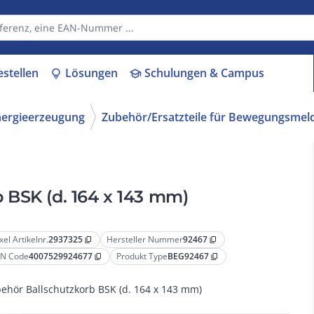
estellen
Lösungen
Schulungen & Campus
lightbulb
school
nergieerzeugung
Zubehör/Ersatzteile für Bewegungsmel
 BSK (d. 164 x 143 mm)
xel Artikelnr.
2937325
Hersteller Nummer
92467
content_copy
content_copy
N Code
4007529924677
Produkt Type
BEG92467
content_copy
content_copy
ehör Ballschutzkorb BSK (d. 164 x 143 mm)