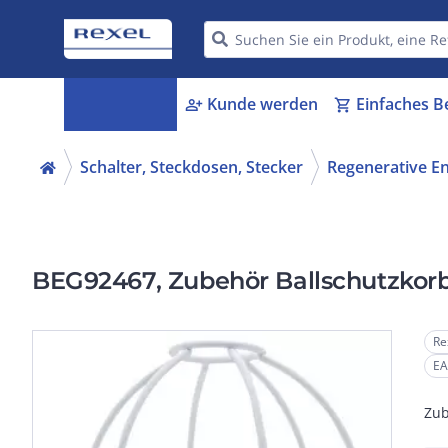
Kategorien
Kunde werden
Einfaches B
menu_book
person_add
shopping_cart
Schalter, Steckdosen, Stecker
Regenerative E
BEG92467, Zubehör Ballschutzkorb
Re
EA
Zub