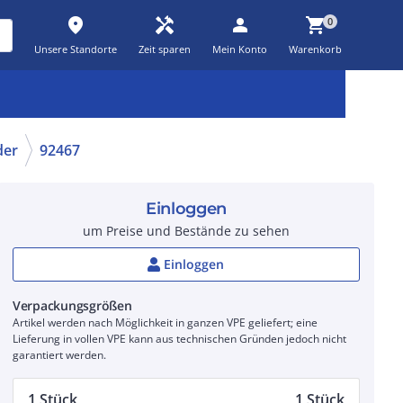
place
handyman
person
shopping_cart
0
Unsere Standorte
Zeit sparen
Mein Konto
Warenkorb
Kernsortiment
Kampagnen
Aktionen
workspace_premium
auto_awesome
percent_discount
der
92467
Einloggen
um Preise und Bestände zu sehen
Einloggen
Verpackungsgrößen
Artikel werden nach Möglichkeit in ganzen VPE geliefert; eine
Lieferung in vollen VPE kann aus technischen Gründen jedoch nicht
garantiert werden.
1 Stück
1 Stück