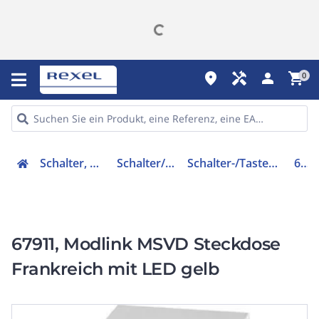
place
handyman
person
shopping_cart
0
Schalter, Steckdosen, Stecker
Schalter/Steckdosenkombi
Schalter-/Taster-/Steckdosenkombination
67911
67911, Modlink MSVD Steckdose
Frankreich mit LED gelb