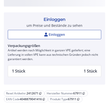
Einloggen
um Preise und Bestände zu sehen
Einloggen
Verpackungsgrößen
Artikel werden nach Möglichkeit in ganzen VPE geliefert; eine
Lieferung in vollen VPE kann aus technischen Gründen jedoch nicht
garantiert werden.
1 Stück
1 Stück
Rexel Artikelnr.
2412671
Hersteller Nummer
67911
content_copy
content_copy
EAN Code
4048879041416
Produkt Type
67911
content_copy
content_copy