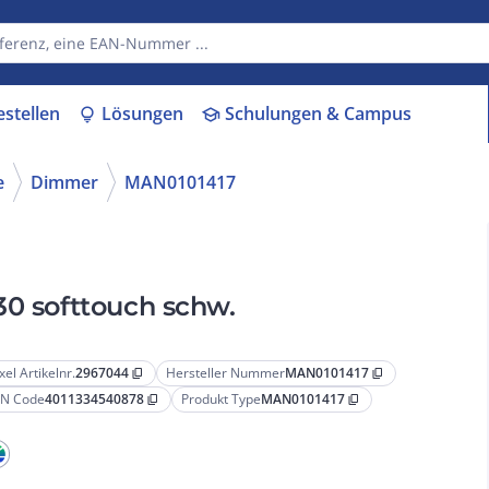
estellen
Lösungen
Schulungen & Campus
lightbulb
school
e
Dimmer
MAN0101417
30 softtouch schw.
xel Artikelnr.
2967044
Hersteller Nummer
MAN0101417
content_copy
content_copy
N Code
4011334540878
Produkt Type
MAN0101417
content_copy
content_copy