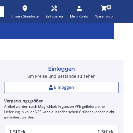
place
handyman
person
shopping_cart
0
Unsere Standorte
Zeit sparen
Mein Konto
Warenkorb
Kernsortiment
Kampagnen
Aktionen
workspace_premium
auto_awesome
percent_discount
Einloggen
um Preise und Bestände zu sehen
Einloggen
Verpackungsgrößen
Artikel werden nach Möglichkeit in ganzen VPE geliefert; eine
Lieferung in vollen VPE kann aus technischen Gründen jedoch nicht
garantiert werden.
1 Stück
1 Stück