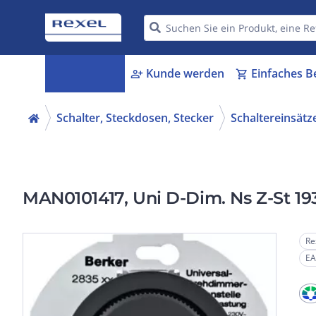
Kategorien
Kunde werden
Einfaches B
menu_book
person_add
shopping_cart
Schalter, Steckdosen, Stecker
Schaltereinsätz
MAN0101417, Uni D-Dim. Ns Z-St 19
Re
EA