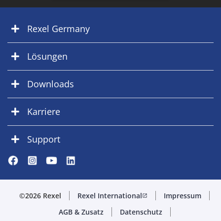
Rexel Germany
Lösungen
Downloads
Karriere
Support
©2026 Rexel
Rexel International
Impressum
open_in_new
AGB & Zusatz
Datenschutz