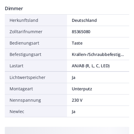
Dimmer
Herkunftsland
Deutschland
Zolltarifnummer
85365080
Bedienungsart
Taste
Befestigungsart
Krallen-/Schraubbefestigung
Lastart
AN/AB (R, L, C, LED)
Lichtwertspeicher
Ja
Montageart
Unterputz
Nennspannung
230 V
Newlec
Ja