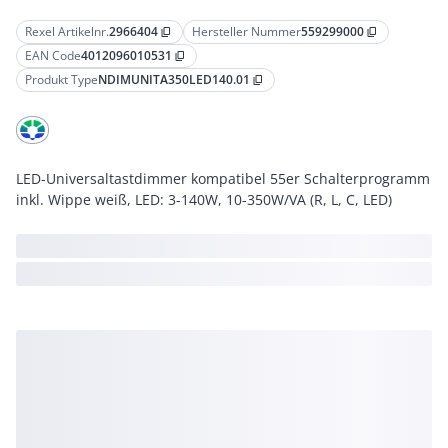
Rexel Artikelnr.
2966404
Hersteller Nummer
559299000
content_copy
content_copy
EAN Code
4012096010531
content_copy
Produkt Type
NDIMUNITA350LED140.01
content_copy
LED-Universaltastdimmer kompatibel 55er Schalterprogramm
inkl. Wippe weiß, LED: 3-140W, 10-350W/VA (R, L, C, LED)