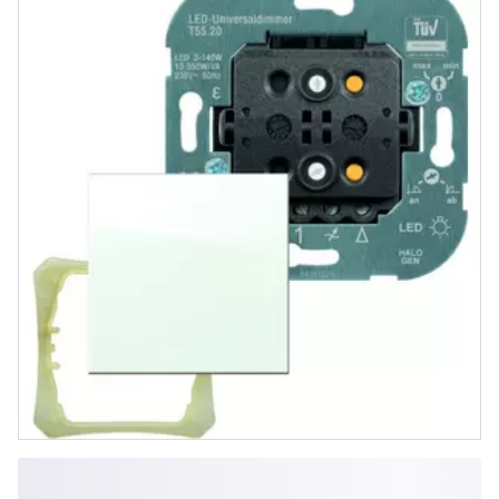
350W/VA (R, L, C, LED)