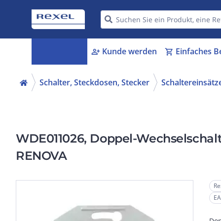
Kategorien
Kunde werden
Einfaches B
menu_book
person_add
shopping_cart
Schalter, Steckdosen, Stecker
Schaltereinsätz
WDE011026, Doppel-Wechselschalte
RENOVA
Re
EA
Dop