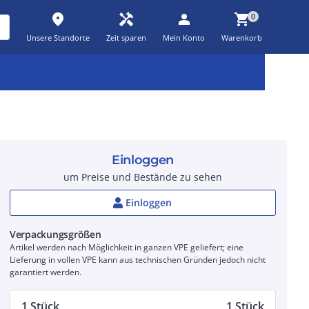
place
handyman
person
shopping_cart
0
Unsere Standorte
Zeit sparen
Mein Konto
Warenkorb
Kernsortiment
Kampagnen
Aktionen
workspace_premium
auto_awesome
percent_discount
Einloggen
um Preise und Bestände zu sehen
Einloggen
Verpackungsgrößen
Artikel werden nach Möglichkeit in ganzen VPE geliefert; eine
Lieferung in vollen VPE kann aus technischen Gründen jedoch nicht
garantiert werden.
1 Stück
1 Stück