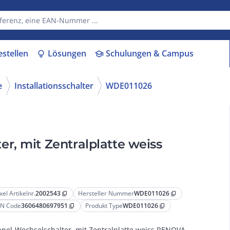
estellen
Lösungen
Schulungen & Campus
lightbulb
school
e
Installationsschalter
WDE011026
r, mit Zentralplatte weiss
xel Artikelnr.
2002543
Hersteller Nummer
WDE011026
content_copy
content_copy
N Code
3606480697951
Produkt Type
WDE011026
content_copy
content_copy
pel-Wechselschalter, mit Zentralplatte weiss RENOVA