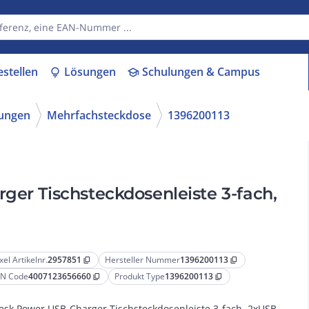
estellen
Lösungen
Schulungen & Campus
lightbulb
school
tungen
Mehrfachsteckdose
1396200113
ger Tischsteckdosenleiste 3-fach,
xel Artikelnr.
2957851
Hersteller Nummer
1396200113
content_copy
content_copy
N Code
4007123656660
Produkt Type
1396200113
content_copy
content_copy
esk Power USB-Charger Tischsteckdosenleiste 3-fach, 2xUSB,