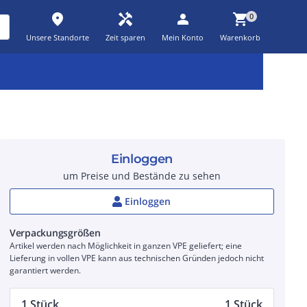
place
handyman
person
shopping_cart
0
Unsere Standorte
Zeit sparen
Mein Konto
Warenkorb
Kernsortiment
Kampagnen
Aktionen
workspace_premium
auto_awesome
percent_discount
Einloggen
um Preise und Bestände zu sehen
Einloggen
Verpackungsgrößen
Artikel werden nach Möglichkeit in ganzen VPE geliefert; eine
Lieferung in vollen VPE kann aus technischen Gründen jedoch nicht
garantiert werden.
1 Stück
1 Stück