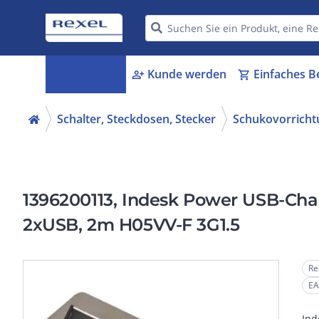
Kategorien
Kunde werden
Einfaches B
menu_book
person_add
shopping_cart
Schalter, Steckdosen, Stecker
Schukovorrich
1396200113, Indesk Power USB-Char
2xUSB, 2m H05VV-F 3G1.5
Re
EA
Ind