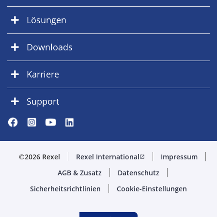
Lösungen
Downloads
Karriere
Support
©2026 Rexel
Rexel International
Impressum
open_in_new
AGB & Zusatz
Datenschutz
Sicherheitsrichtlinien
Cookie-Einstellungen