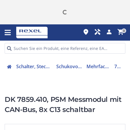
place
handyman
person
shopping_cart
0
Schalter, Steckdosen, Stecker
Schukovorrichtungen
Mehrfachsteckdose
7859410
DK 7859.410, PSM Messmodul mit
CAN-Bus, 8x C13 schaltbar