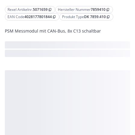
Rexel Artikelnr.
5071659
Hersteller Nummer
7859410
content_copy
content_copy
EAN Code
4028177801844
Produkt Type
DK 7859.410
content_copy
content_copy
PSM Messmodul mit CAN-Bus, 8x C13 schaltbar