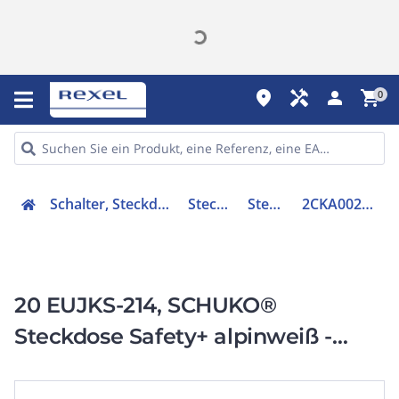
place
handyman
person
shopping_cart
0
Schalter, Steckdosen, Stecker
Steckdosen
Steckdose
2CKA002013A4664
20 EUJKS-214, SCHUKO®
Steckdose Safety+ alpinweiß -
Reflex SI mit erh.
Berührungsschutz