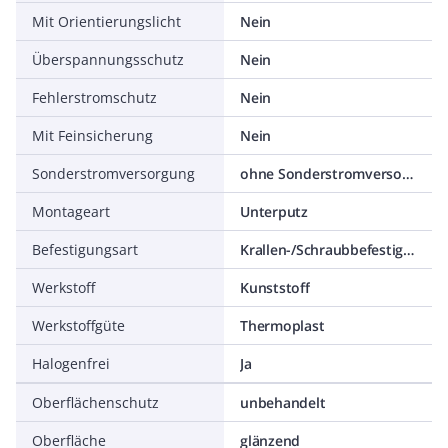
Mit Orientierungslicht
Nein
Überspannungsschutz
Nein
Fehlerstromschutz
Nein
Mit Feinsicherung
Nein
Sonderstromversorgung
ohne Sonderstromversorgung
Montageart
Unterputz
Befestigungsart
Krallen-/Schraubbefestigung
Werkstoff
Kunststoff
Werkstoffgüte
Thermoplast
Halogenfrei
Ja
Oberflächenschutz
unbehandelt
Oberfläche
glänzend