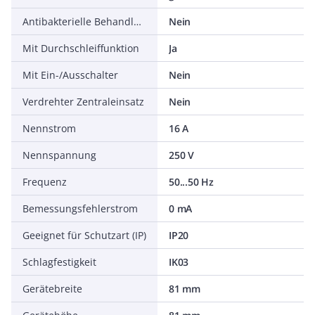
Antibakterielle Behandlung
Nein
Mit Durchschleiffunktion
Ja
Mit Ein-/Ausschalter
Nein
Verdrehter Zentraleinsatz
Nein
Nennstrom
16 A
Nennspannung
250 V
Frequenz
50...50 Hz
Bemessungsfehlerstrom
0 mA
Geeignet für Schutzart (IP)
IP20
Schlagfestigkeit
IK03
Gerätebreite
81 mm