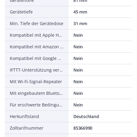
Gerätehöhe
81 mm
Gerätetiefe
45 mm
Min. Tiefe der Gerätedose
31 mm
Kompatibel mit Apple HomeKit
Nein
Kompatibel mit Amazon Alexa
Nein
Kompatibel mit Google Assistant
Nein
IFTTT-Unterstützung verfügbar
Nein
Mit Wi-Fi-Signal-Repeater
Nein
Mit eingebautem Bluetooth-Lautsprecher
Nein
Für erschwerte Bedingungen nach VDE
Nein
Herkunftsland
Deutschland
Zolltarifnummer
85366990