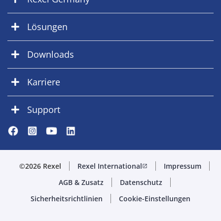
Lösungen
Downloads
Karriere
Support
©2026 Rexel
Rexel International
Impressum
open_in_new
AGB & Zusatz
Datenschutz
Sicherheitsrichtlinien
Cookie-Einstellungen