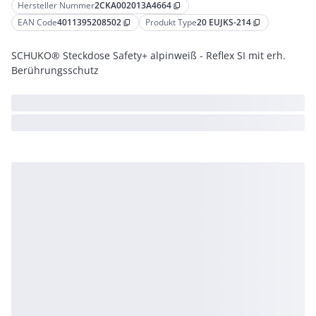
Hersteller Nummer
2CKA002013A4664
content_copy
EAN Code
4011395208502
Produkt Type
20 EUJKS-214
content_copy
content_copy
SCHUKO® Steckdose Safety+ alpinweiß - Reflex SI mit erh.
Berührungsschutz