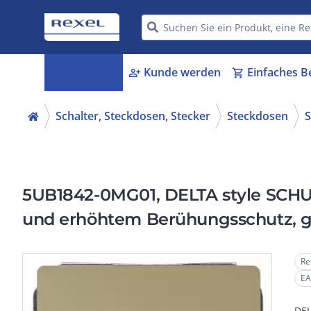
Kategorien
Kunde werden
Einfaches B
menu_book
person_add
shopping_cart
Schalter, Steckdosen, Stecker
Steckdosen
S
5UB1842-0MG01, DELTA style SCHU
und erhöhtem Berühungsschutz, g
Re
EA
DEL