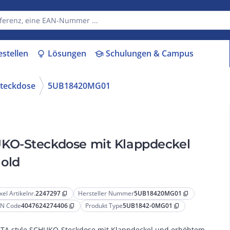
estellen
Lösungen
Schulungen & Campus
lightbulb
school
teckdose
5UB18420MG01
KO-Steckdose mit Klappdeckel
old
xel Artikelnr.
2247297
Hersteller Nummer
5UB18420MG01
content_copy
content_copy
N Code
4047624274406
Produkt Type
5UB1842-0MG01
content_copy
content_copy
TA style SCHUKO-Steckdose mit Klappdeckel und erhöhtem