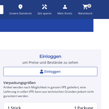
place
handyman
person
shopping_cart
0
Unsere Standorte
Zeit sparen
Mein Konto
Warenkorb
Kernsortiment
Kampagnen
Aktionen
workspace_premium
auto_awesome
percent_discount
Einloggen
um Preise und Bestände zu sehen
Einloggen
Verpackungsgrößen
Artikel werden nach Möglichkeit in ganzen VPE geliefert; eine
Lieferung in vollen VPE kann aus technischen Gründen jedoch nicht
garantiert werden.
1 Stück
1 Packung