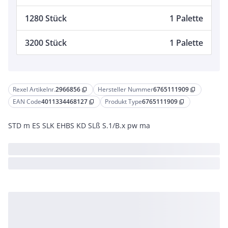
1280 Stück
1 Palette
3200 Stück
1 Palette
Rexel Artikelnr.
2966856
Hersteller Nummer
6765111909
content_copy
content_copy
EAN Code
4011334468127
Produkt Type
6765111909
content_copy
content_copy
STD m ES SLK EHBS KD SLß S.1/B.x pw ma