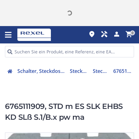
place
handyman
person
shopping_cart
0
Schalter, Steckdosen, Stecker
Steckdosen
Steckdose
6765111909
6765111909, STD m ES SLK EHBS
KD SLß S.1/B.x pw ma