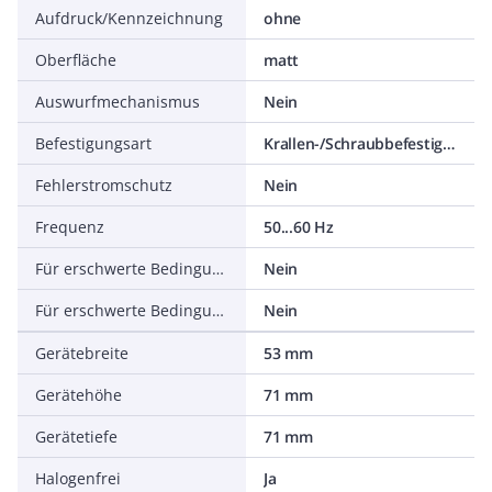
Aufdruck/Kennzeichnung
ohne
Oberfläche
matt
Auswurfmechanismus
Nein
Befestigungsart
Krallen-/Schraubbefestigung
Fehlerstromschutz
Nein
Frequenz
50...60 Hz
Für erschwerte Bedingungen nach VDE
Nein
Für erschwerte Bedingungen (nach VDE)_L
Nein
Gerätebreite
53 mm
Gerätehöhe
71 mm
Gerätetiefe
71 mm
Halogenfrei
Ja