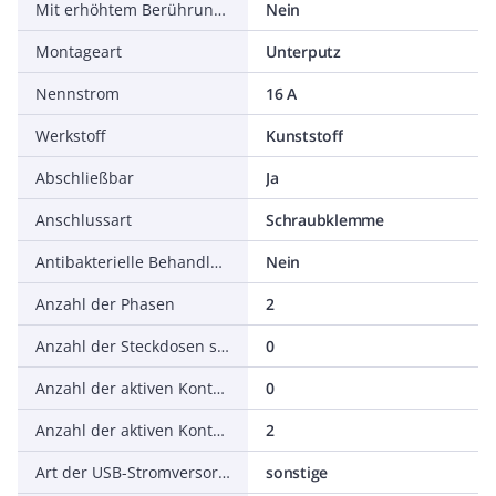
Mit erhöhtem Berührungsschutz
Nein
Montageart
Unterputz
Nennstrom
16 A
Werkstoff
Kunststoff
Abschließbar
Ja
Anschlussart
Schraubklemme
Antibakterielle Behandlung
Nein
Anzahl der Phasen
2
Anzahl der Steckdosen schaltbar
0
Anzahl der aktiven Kontakte (flach)
0
Anzahl der aktiven Kontakte (rund)
2
Art der USB-Stromversorgung
sonstige