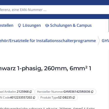
estellen
Lösungen
Schulungen & Campus
lightbulb
school
hör/Ersatzteile für Installationsschalterprogramme
GHV
hwarz 1-phasig, 260mm, 6mm² 1
xel Artikelnr.
2125968
Hersteller Nummer
GHV0361425R0036
content_copy
content_copy
N Code
4012233557202
Produkt Type
SZ-DB235
content_copy
content_copy
drahtungsbrücke schwarz 1-phasig, 260mm, 6mm² 1 Seite