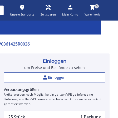
place
handyman
person
shopping_cart
0
Unsere Standorte
Zeit sparen
Mein Konto
Warenkorb
Kernsortiment
Kampagnen
Aktionen
workspace_premium
auto_awesome
percent_discount
0361425R0036
Einloggen
um Preise und Bestände zu sehen
Einloggen
Verpackungsgrößen
Artikel werden nach Möglichkeit in ganzen VPE geliefert; eine
Lieferung in vollen VPE kann aus technischen Gründen jedoch nicht
garantiert werden.
25 Stück
1 Packung