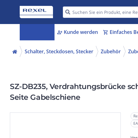
Kategorien
Kunde werden
Einfaches B
menu_book
person_add
shopping_cart
Schalter, Steckdosen, Stecker
Zubehör
Zube
SZ-DB235, Verdrahtungsbrücke sc
Seite Gabelschiene
Re
EA
Ver