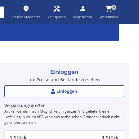
place
handyman
person
shopping_cart
0
Unsere Standorte
Zeit sparen
Mein Konto
Warenkorb
Kernsortiment
Kampagnen
Aktionen
workspace_premium
auto_awesome
percent_discount
Einloggen
um Preise und Bestände zu sehen
Einloggen
Verpackungsgrößen
Artikel werden nach Möglichkeit in ganzen VPE geliefert; eine
Lieferung in vollen VPE kann aus technischen Gründen jedoch nicht
garantiert werden.
1 Stück
1 Stück