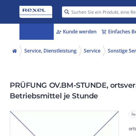
Kategorien
Kunde werden
Einfaches B
menu_book
person_add
shopping_cart
Service, Dienstleistung
Service
Sonstige Se
PRÜFUNG OV.BM-STUNDE, ortsverän
Betriebsmittel je Stunde
Re
ort