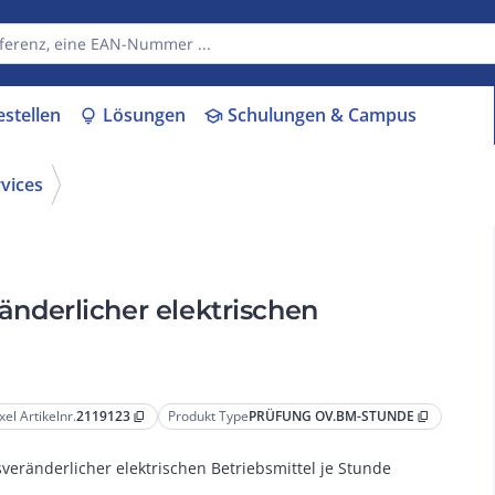
estellen
Lösungen
Schulungen & Campus
lightbulb
school
rvices
derlicher elektrischen
xel Artikelnr.
2119123
Produkt Type
PRÜFUNG OV.BM-STUNDE
content_copy
content_copy
sveränderlicher elektrischen Betriebsmittel je Stunde