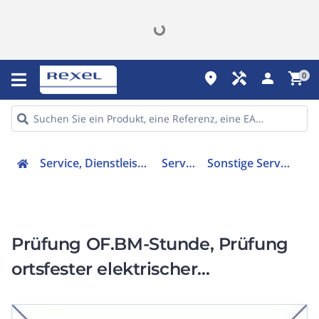
place
handyman
person
shopping_cart
0
Service, Dienstleistung
Service
Sonstige Services
Prüfung OF.BM-Stunde, Prüfung
ortsfester elektrischer
Betriebsmittel je Stunde.