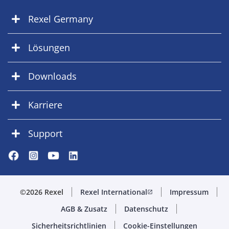
Rexel Germany
Lösungen
Downloads
Karriere
Support
©2026 Rexel
Rexel International
Impressum
open_in_new
AGB & Zusatz
Datenschutz
Sicherheitsrichtlinien
Cookie-Einstellungen